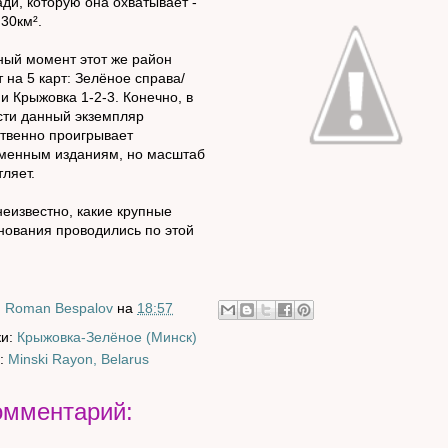
ди, которую она охватывает -
 30км².
ный момент этот же район
т на 5 карт: Зелёное справа/
 и Крыжовка 1-2-3. Конечно, в
сти данный экземпляр
твенно проигрывает
менным изданиям, но масштаб
тляет.
неизвестно, какие крупные
нования проводились по этой
:
Roman Bespalov
на
18:57
ки:
Крыжовка-Зелёное (Минск)
:
Minski Rayon, Belarus
омментарий: