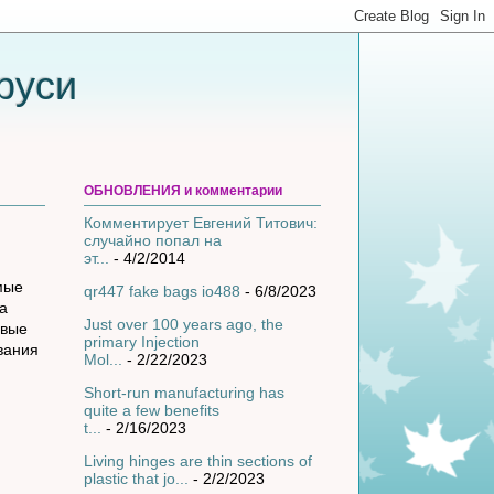
руси
ОБНОВЛЕНИЯ и комментарии
Комментирует Евгений Титович:
случайно попал на
эт...
- 4/2/2014
мые
qr447 fake bags io488
- 6/8/2023
а
Just over 100 years ago, the
рвые
primary Injection
вания
Mol...
- 2/22/2023
Short-run manufacturing has
quite a few benefits
t...
- 2/16/2023
Living hinges are thin sections of
plastic that jo...
- 2/2/2023