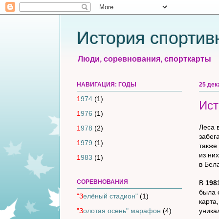
История спортив
Люди, соревнования, спорткарты
НАВИГАЦИЯ: ГОДЫ
25 дек
1974
(1)
Ист
1976
(1)
Леса 
1978
(2)
забег
1979
(1)
также
из ни
1983
(1)
в Бел
СОРЕВНОВАНИЯ
В
198
была 
"Зелёный стадион"
(1)
карта
уника
"Золотая осень" марафон
(4)