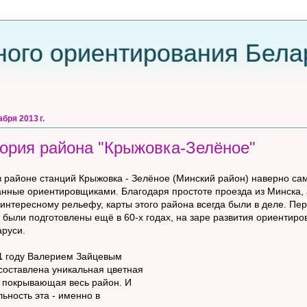
ного ориентирования Бела
абря 2013 г.
ория района "Крыжовка-Зелёное"
в районе станций Крыжовка - Зелёное (Минский район) наверно са
анные ориентировщиками. Благодаря простоте проезда из Минска, 
 интересному рельефу, карты этого района всегда были в деле. Пе
х были подготовлены ещё в 60-х годах, на заре развития ориентиро
аруси.
1
году Валерием Зайцевым
составлена уникальная цветная
, покрывающая весь район. И
льность эта - именно в