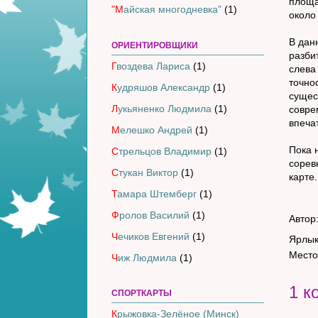
площа
"Майская многодневка"
(1)
около
В дан
ОРИЕНТИРОВЩИКИ
разби
Гвоздева Лариса
(1)
слева
точно
Кудряшов Александр
(1)
сущес
Лукьяненко Людмила
(1)
совре
впеча
Мелешко Андрей
(1)
Пока 
Стрельцов Владимир
(1)
сорев
Стукан Виктор
(1)
карте.
Тамара Штемберг
(1)
Фролов Василий
(1)
Автор
Чечиков Евгений
(1)
Ярлы
Место
Чиж Людмила
(1)
1 к
СПОРТКАРТЫ
Крыжовка-Зелёное (Минск)